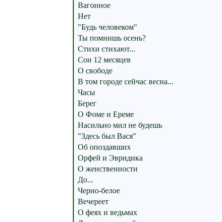
Вагонное
Нет
"Будь человеком"
Ты помнишь осень?
Стихи стихают...
Сон 12 месяцев
О свободе
В том городе сейчас весна...
Часы
Берег
О Фоме и Ереме
Насильно мил не будешь
"Здесь был Вася"
Об опоздавших
Орфей и Эвридика
О женственности
До...
Черно-белое
Вечереет
О феях и ведьмах