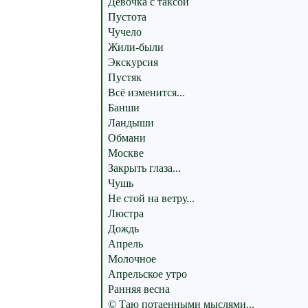
Девочка с таксой
Пустота
Чучело
Жили-были
Экскурсия
Пустяк
Всё изменится...
Банши
Ландыши
Обмани
Москве
Закрыть глаза...
Чушь
Не стой на ветру...
Люстра
Дождь
Апрель
Молочное
Апрельское утро
Ранняя весна
© Таю потаенными мыслями...