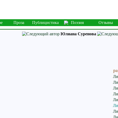
ое
Проза
Публицистика
Поэзия
Отзывы
Юлиана Суренова
ра
Ли
Ли
Ли
Ли
Ли
Ли
Ли
Ли