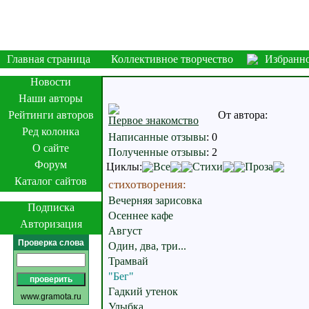
Главная страница
Коллективное творчество
Избранн
Новости
Наши авторы
Рейтинги авторов
От автора:
Первое знакомство
Ред колонка
Написанные отзывы
:
0
О сайте
Полученные отзывы
:
2
Форум
Циклы:
Все
Стихи
Проза
Каталог сайтов
стихотворения:
Вечерняя зарисовка
Подписка
Осеннее кафе
Авторизация
Август
Проверка слова
Один, два, три...
Трамвай
"Бег"
Гадкий утенок
www.gramota.ru
Улыбка