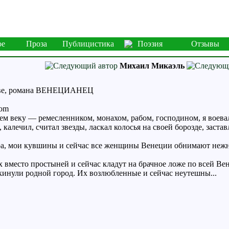
ое
Проза
Публицистика
Поэзия
Отзывы
Михаил Микаэль
стве, романа ВЕНЕЦИАНЕЦ
com
оем веку — ремесленником, монахом, рабом, господином, я воевал
 калечил, считал звезды, ласкал колосья на своей борозде, заста
ра, мои кувшины и сейчас все женщины Венеции обнимают нежн
х вместо простыней и сейчас кладут на брачное ложе по всей В
кинули родной город. Их возлюбленные и сейчас неутешны...