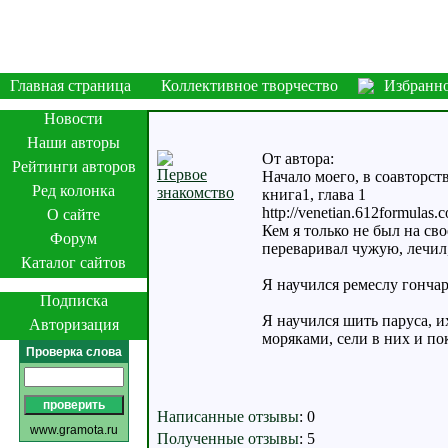
Главная страница
Коллективное творчество
Избранн
Новости
Наши авторы
От автора:
Рейтинги авторов
Первое
Начало моего, в соавтор
Ред колонка
знакомство
книга1, глава 1
http://venetian.612formulas.
О сайте
Кем я только не был на св
Форум
переваривал чужую, лечил,
Каталог сайтов
Я научился ремеслу гонча
Подписка
Я научился шить паруса, и
Авторизация
моряками, сели в них и по
Проверка слова
Написанные отзывы
:
0
www.gramota.ru
Полученные отзывы
:
5