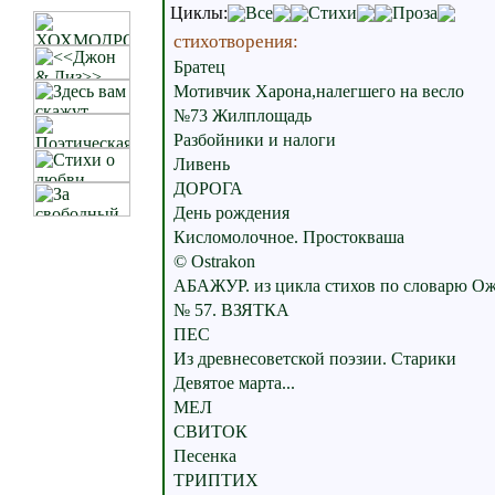
Циклы:
Все
Стихи
Проза
стихотворения:
Братец
Мотивчик Харона,налегшего на весло
№73 Жилплощадь
Разбойники и налоги
Ливень
ДОРОГА
День рождения
Кисломолочное. Простокваша
© Ostrakon
АБАЖУР. из цикла стихов по словарю Ож
№ 57. ВЗЯТКА
ПЕС
Из древнесоветской поэзии. Старики
Девятое марта...
МЕЛ
СВИТОК
Песенка
ТРИПТИХ