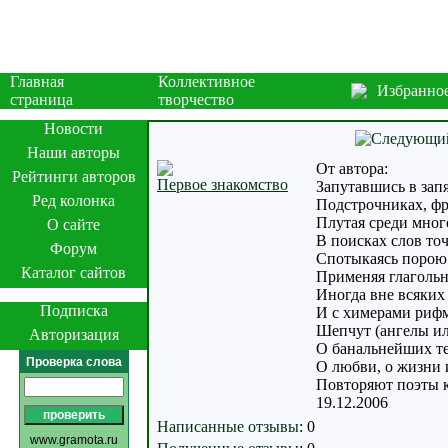
Главная
Коллективное
Избранно
страница
творчество
Новости
Наши авторы
От автора:
Рейтинги авторов
Первое знакомство
Запутавшись в запя
Ред колонка
Подстрочниках, фр
Плутая среди мно
О сайте
В поисках слов то
Форум
Спотыкаясь порою 
Каталог сайтов
Применяя глаголь
Иногда вне всяких
Подписка
И с химерами риф
Шепчут (ангелы ил
Авторизация
О банальнейших те
Проверка слова
О любви, о жизни 
Повторяют поэты к
19.12.2006
Написанные отзывы
:
0
www.gramota.ru