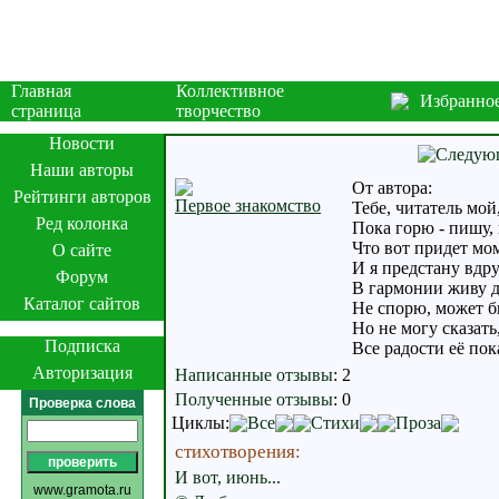
Главная
Коллективное
Избранно
страница
творчество
Новости
Наши авторы
От автора:
Рейтинги авторов
Первое знакомство
Тебе, читатель мой
Ред колонка
Пока горю - пишу, 
Что вот придет мо
О сайте
И я предстану вдру
Форум
В гармонии живу д
Каталог сайтов
Не спорю, может б
Но не могу сказать
Подписка
Все радости её по
Авторизация
Написанные отзывы
:
2
Полученные отзывы
:
0
Проверка слова
Циклы:
Все
Стихи
Проза
стихотворения:
И вот, июнь...
www.gramota.ru