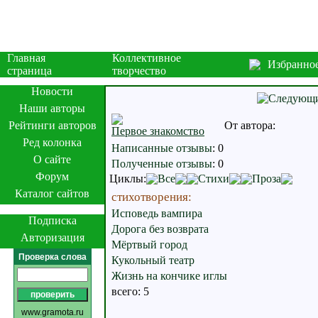
Главная
Коллективное
Избранно
страница
творчество
Новости
Наши авторы
Рейтинги авторов
От автора:
Первое знакомство
Ред колонка
Написанные отзывы
:
0
О сайте
Полученные отзывы
:
0
Форум
Циклы:
Все
Стихи
Проза
Каталог сайтов
стихотворения:
Исповедь вампира
Подписка
Дорога без возврата
Авторизация
Мёртвый город
Проверка слова
Кукольный театр
Жизнь на кончике иглы
всего: 5
www.gramota.ru