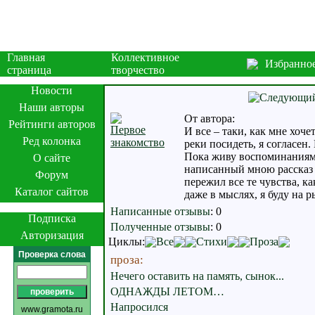
Главная
Коллективное
Избранно
страница
творчество
Новости
Наши авторы
От автора:
Рейтинги авторов
Первое
И все – таки, как мне хоч
Ред колонка
знакомство
реки посидеть, я согласен
Пока живу воспоминаниями
О сайте
написанный мною рассказ п
Форум
пережил все те чувства, ка
Каталог сайтов
даже в мыслях, я буду на 
Написанные отзывы
:
0
Подписка
Полученные отзывы
:
0
Авторизация
Циклы:
Все
Стихи
Проза
Проверка слова
проза:
Нечего оставить на память, сынок...
ОДНАЖДЫ ЛЕТОМ…
Напросился
www.gramota.ru