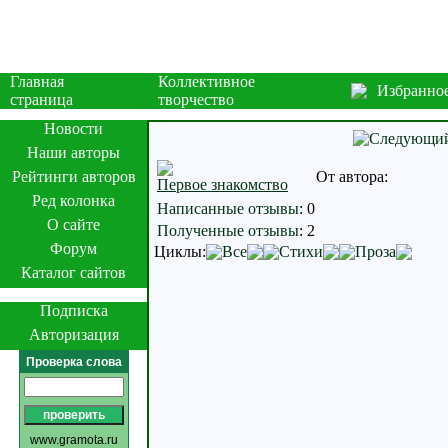
Главная
Коллективное
Избранно
страница
творчество
Новости
Наши авторы
Рейтинги авторов
От автора:
Первое знакомство
Ред колонка
Написанные отзывы
:
0
О сайте
Полученные отзывы
:
2
Форум
Циклы:
Все
Стихи
Проза
Каталог сайтов
Подписка
Авторизация
Проверка слова
www.gramota.ru