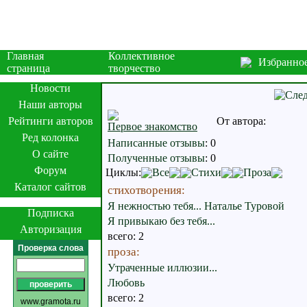
Главная
Коллективное
Избранно
страница
творчество
Новости
Наши авторы
Рейтинги авторов
От автора:
Первое знакомство
Ред колонка
Написанные отзывы
:
0
О сайте
Полученные отзывы
:
0
Форум
Циклы:
Все
Стихи
Проза
Каталог сайтов
стихотворения:
Я нежностью тебя... Натальe Туровой
Подписка
Я привыкаю без тебя...
Авторизация
всего: 2
Проверка слова
проза:
Утраченные иллюзии...
Любовь
всего: 2
www.gramota.ru