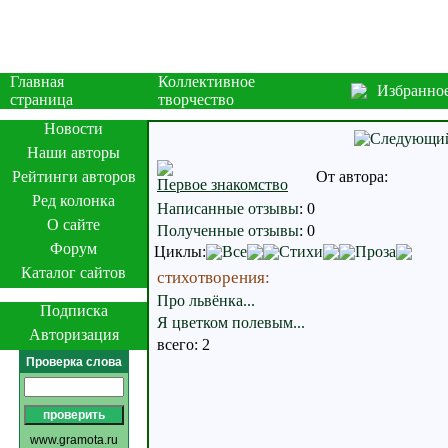
Главная
Коллективное
Избранно
страница
творчество
Новости
Наши авторы
Рейтинги авторов
От автора:
Первое знакомство
Ред колонка
Написанные отзывы
:
0
О сайте
Полученные отзывы
:
0
Форум
Циклы:
Все
Стихи
Проза
Каталог сайтов
стихотворения:
Про львёнка...
Подписка
Я цветком полевым...
Авторизация
всего: 2
Проверка слова
www.gramota.ru