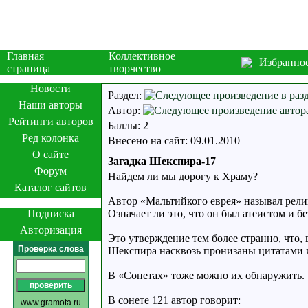
Главная
Коллективное
Избранно
страница
творчество
Новости
Раздел:
Наши авторы
Автор:
Рейтинги авторов
Баллы: 2
Ред колонка
Внесено на сайт: 09.01.2010
О сайте
Загадка Шекспира-17
Форум
Найдем ли мы дорогу к Храму?
Каталог сайтов
Автор «Мальтийкого еврея» называл религ
Подписка
Означает ли это, что он был атеистом и б
Авторизация
Это утверждение тем более странно, что,
Проверка слова
Шекспира насквозь пронизаны цитатами 
В «Сонетах» тоже можно их обнаружить.
В сонете 121 автор говорит:
www.gramota.ru