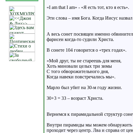
«I am that I am» - «Я есть тот, кто я есть».
Эти слова – имя Бога. Когда Иисус назвал
А весь сонет посвящен именно обвинителя
фариcеи когда-то судили Христа.
В сонете 104 говорится о «трех годах».
«Мой друг, ты не стареешь для меня,
Хоть миновали целых три зимы
С того обворожительного дня,
Когда навеки повстречались мы».
Марло был убит на 30-м году жизни.
30+3 = 33 – возраст Христа.
Вернемся к пирамидальной структур соне
Внутри пирамиды мы можем обнаружить кре
проходит через центр. Лва и справа от це