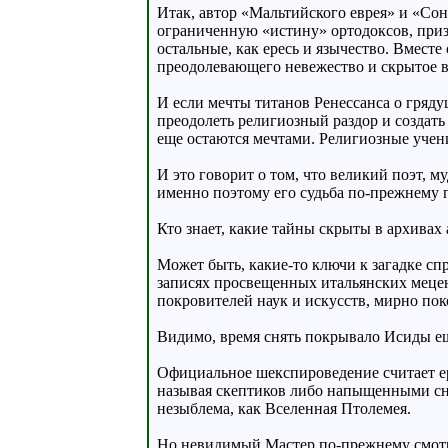
Итак, автор «Мальтийского еврея» и «Со
ограниченную «истину» ортодоксов, при
остальные, как ересь и язычество. Вмест
преодолевающего невежество и скрытое в
И если мечты титанов Ренессанса о гряду
преодолеть религиозный раздор и создат
еще остаются мечтами. Религиозные учени
И это говорит о том, что великий поэт, м
именно поэтому его судьба по-прежнему п
Кто знает, какие тайны скрыты в архивах
Может быть, какие-то ключи к загадке сп
записях просвещенных итальянских мецен
покровителей наук и искусств, мирно поко
Видимо, время снять покрывало Исиды е
Официальное шекспироведение считает ер
называя скептиков либо напыщенными сн
незыблема, как Вселенная Птолемея.
Но невидимый Мастер по-прежнему смотрит