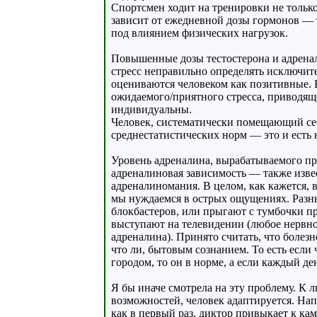
Спортсмен ходит на тренировки не тольк
зависит от ежедневной дозы гормонов — 
под влиянием физических нагрузок.
Повышенные дозы тестостерона и адренал
стресс неправильно определять исключите
оцениваются человеком как позитивные. 
ожидаемого/приятного стресса, приводящ
индивидуальны.
Человек, систематически помещающий себя
среднестатистических норм — это и есть 
Уровень адреналина, вырабатываемого пр
адреналиновая зависимость — также изве
адреналиномания. В целом, как кажется, 
мы нуждаемся в острых ощущениях. Разн
блокбастеров, или прыгают с тумбочки п
выступают на телевидении (любое нервн
адреналина). Принято считать, что болез
что ли, бытовым сознанием. То есть если
городом, то он в норме, а если каждый де
Я бы иначе смотрела на эту проблему. К 
возможностей, человек адаптируется. На
как в первый раз, диктор привыкает к кам