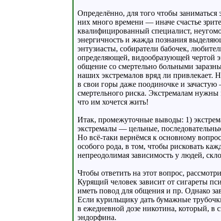
Определённо, для того чтобы заниматься
них много времени — иначе счастье зрите
квалифицированный специалист, неугомо
энергичность и жажда познания выделяющ
энтузиасты, собиратели бабочек, любител
определяющей, видообразующей чертой эк
общение со смертельно больными заразны
наших экстремалов вряд ли привлекает. Но
в свои горы даже поодиночке и зачастую 
смертельного риска. Экстремалам нужны 
что им хочется жить!
Итак, промежуточные выводы: 1) экстрем
экстремалы — цельные, последовательные
Но всё-таки вернёмся к основному вопросу
особого рода, в том, чтобы рисковать ка
непреодолимая зависимость у людей, скл
Чтобы ответить на этот вопрос, рассмотр
Курящий человек зависит от сигареты пси
иметь повод для общения и пр. Однако з
Если курильщику дать бумажные трубочки
в ежедневной дозе никотина, который, в 
эндорфина.