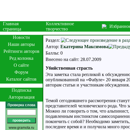
Главная
Коллективное
Избранно
страница
творчество
Новости
Раздел:
Наши авторы
Автор:
Екатерина Максимова
Рейтинги авторов
Баллы: 0
Ред колонка
Внесено на сайт: 28.07.2009
О сайте
Убийственная страсть
Форум
Эта заметка стала репликой к обсуждению
Каталог сайтов
опубликованной на «Фабуле» 20 января 20
авторам статьи и участникам обсуждения.
Подписка
Авторизация
Темой сегодняшнего рассмотрения станут
Проверка слова
представителей человеческого рода. Что 
Можно ли говорить о том, что альпинист
подавленным инстинктом самосохранения
покончить с собой? Необходимо заметить,
последнее время и и получила много прос
www.gramota.ru