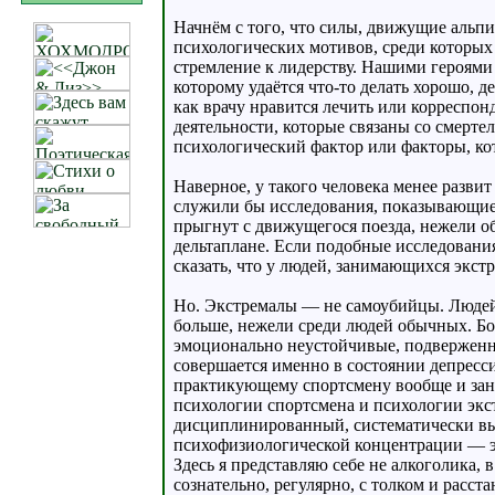
Начнём с того, что силы, движущие аль
психологических мотивов, среди которых
стремление к лидерству. Нашими героями 
которому удаётся что-то делать хорошо, д
как врачу нравится лечить или корреспо
деятельности, которые связаны со смерт
психологический фактор или факторы, ко
Наверное, у такого человека менее разв
служили бы исследования, показывающие, 
прыгнут с движущегося поезда, нежели о
дельтаплане. Если подобные исследования
сказать, что у людей, занимающихся экс
Но. Экстремалы — не самоубийцы. Людей,
больше, нежели среди людей обычных. Бо
эмоционально неустойчивые, подверженны
совершается именно в состоянии депресс
практикующему спортсмену вообще и заня
психологии спортсмена и психологии экс
дисциплинированный, систематически в
психофизиологической концентрации — это
Здесь я представляю себе не алкоголика,
сознательно, регулярно, с толком и расста