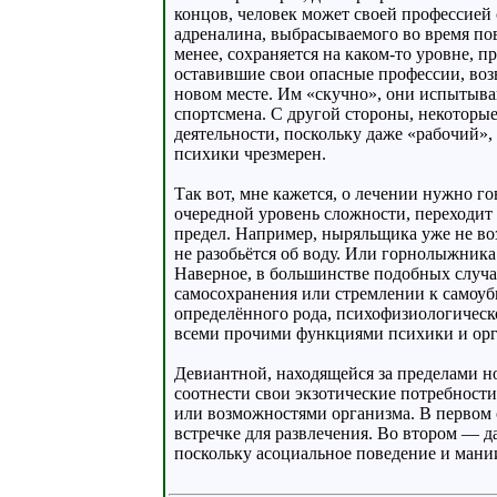
концов, человек может своей профессией 
адреналина, выбрасываемого во время пов
менее, сохраняется на каком-то уровне, 
оставившие свои опасные профессии, воз
новом месте. Им «скучно», они испытыв
спортсмена. С другой стороны, некоторы
деятельности, поскольку даже «рабочий»
психики чрезмерен.
Так вот, мне кажется, о лечении нужно го
очередной уровень сложности, переходит 
предел. Например, ныряльщика уже не возб
не разобьётся об воду. Или горнолыжника
Наверное, в большинстве подобных случа
самосохранения или стремлении к самоуб
определённого рода, психофизиологическо
всеми прочими функциями психики и орг
Девиантной, находящейся за пределами но
соотнести свои экзотические потребност
или возможностями организма. В первом
встречке для развлечения. Во втором — д
поскольку асоциальное поведение и мани