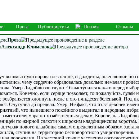
ое
Проза
Публицистика
Поэзия
Отзывы
Проза
Александр Клименок
туч вышмыгнуло вороватое солнце, и дождины, шлепающие по го
истились, чему сердечно обрадовалась довольно немалая процес
ва. Умер Лидоблюзов глупо. Отвыступался как-то перед выборам
ловаться. Конечно, если сердце позволяет, то пожалуйста, гуляй 
 возбраняется хлопнуть после и сто пятьдесят беленькой. Под ик
я. Очугунел до предела. Умер. Не факт, что из-за девочек именн
неприятный, что нынешнего покойного выдвигал в народные избр
 заместителя мэра по хозяйственным делам. Короче, на Лидоблюзо
сеницей по жирной слякоти к широким кладбищенским воротам. 
антураж нового кладбища самым определенным образом заставлял
ежился, ступив на территорию бесповоротного умиротворения.
 над дорожками. На жестяной крыше часовенки сосредоточенно 