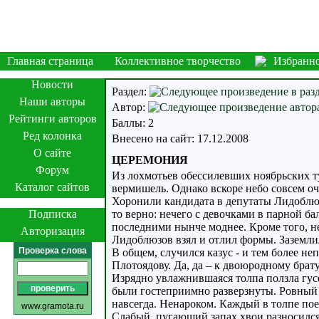
Главная страница
Коллективное творчество
Избранн
Новости
Раздел:
Наши авторы
Автор:
Рейтинги авторов
Баллы: 2
Ред колонка
Внесено на сайт: 17.12.2008
О сайте
ЦЕРЕМОНИЯ
Форум
Из лохмотьев обессилевших ноябрьских 
Каталог сайтов
вермишель. Однако вскоре небо совсем оч
Хоронили кандидата в депутаты Лидоблюзо
Подписка
то верно: нечего с девочками в парной ба
последними нынче моднее. Кроме того, не
Авторизация
Лидоблюзов взял и отлил формы. Заземлилс
Проверка слова
В общем, случился казус - и тем более 
Плотоядову. Да, да – к двоюродному брату
Изрядно увлажнившаяся толпа ползла гу
были гостеприимно разверзнуты. Ровный 
навсегда. Ненароком. Каждый в толпе по
www.gramota.ru
Слабый, пугающий запах хвои разносился