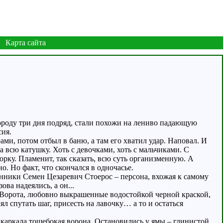
Карта сайта
роду три дня подряд, стали похожи на лениво падающую
сия.
и, потом отбыл в баню, а там его хватил удар. Наповал. И
на всю катушку. Хоть с девочками, хоть с мальчиками. С
орку. Пламенит, так сказать, всю суть организменную. А
о. Но факт, что скончался в одночасье.
анники Семен Цезаревич Стоерос – персона, вхожая к самому
ва надеялись, а он...
Ворота, любовно выкрашенные водостойкой черной краской,
 спутать шаг, присесть на лавочку… а то и остаться
каркала тощебокая ворона. Остановились у ямы – глинистой,