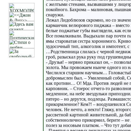
с желтыми стенами, вызвавшими у лицез
покойного. Бахрома – малиновая, пышная,
снаружи.
Лежал Лидоблюзов скромно, но со значени
карманчик велюрового пиджака – вместо 
белые поджатые губы выглядели, как если
Все помалкивали. Выдыхали пар почти пар
ямы староватая сестра хоронимого. Криво
худосочный тип, алкоголик и импотент, 
…Родственница слилась с черной недвижн
гроб, разыскал рука руку под грушевидн
- Друзья! – нервно приказал он, – позвол
золота. Мы провожаем нынче одного из н
Числился старшим научным… Головастый,
добромыслен был. – Умиленный собой, С
как противн… О! Мда. Против людей не по
карповник. – Стоерос отчего-то разволно
медленное, на небе звездульки припоздни
пятеро – но дерутся, подлецы. Размашист
прикормленное? Кем?! – воодушевился Сем
человек. Не нечто, а некто! Гляжу, второ
рассветной картиной живительной, да баба
собственнолично прикормил, берите – не 
полез за носовым платком. – Что тут доба
- Памятуя о весомых результатах за прош