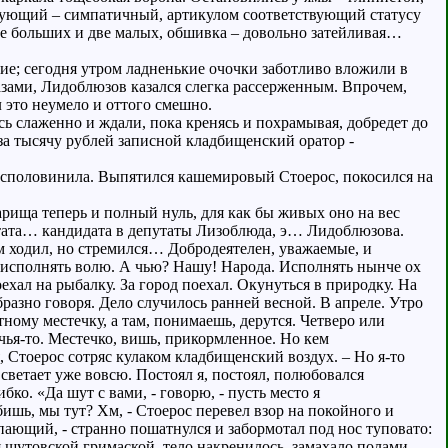
вующий – симпатичный, артикулом соответствующий статусу
ве больших и две малых, обшивка – довольно затейливая…
ие; сегодня утром ладненькие очочки заботливо вложили в
зами, Лидоблюзов казался слегка рассерженным. Впрочем,
 это неумело и оттого смешно.
ь слаженно и ждали, пока кренясь и похрамывая, добредет до
за тысячу рублей записной кладбищенский оратор -
 располовинила. Выпятился кашемировый Стоерос, покосился на
варища теперь и полный нуль, для как бы живых оно на вес
утата… кандидата в депутаты Лизоблюда, э… Лидоблюзова.
 ходил, но стремился… Добродеятелен, уважаемые, и
исполнять волю. А чью? Нашу! Народа. Исполнять нынче ох
хал на рыбалку. За город поехал. Окунуться в природку. На
разно говоря. Дело случилось ранней весной. В апреле. Утро
ому местечку, а там, понимаешь, дерутся. Четверо или
чья-то. Местечко, вишь, прикормленное. Но кем
 Стоерос сотряс кулаком кладбищенский воздух. – Но я-то
А светает уже вовсю. Постоял я, постоял, полюбовался
ко. «Да шут с вами, - говорю, - пусть место я
ишь, мы тут? Хм, - Стоерос перевел взор на покойного и
упающий, - странно пошатнулся и забормотал под нос туповато:
я шутовской гримаской, тело накренилось, замахало полами