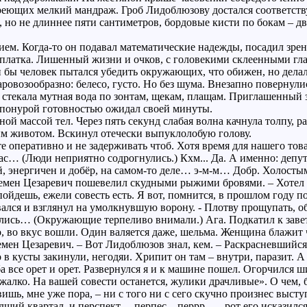
реющих мелкий мандраж. Гроб Лидоблюзову достался соответст
 но не длиннее пяти сантиметров, бордовые кисти по бокам – д
ем. Когда-то он подавал математические надежды, посадил зрен
платка. Лишенный жизни и очков, с головекими склеенными гла
 бы человек пытался убедить окружающих, что обижен, но делал
овозообразно: белесо, густо. Но без шума. Внезапно повернулис
 стекала мутная вода по зонтам, щекам, плащам. Приглашенный 
с понурой готовностью ожидал своей минуты.
ой массой тел. Через пять секунд слабая волна качнула толпу,
ым животом. Вскинул отечески выпуклолобую голову.
ьте оперативно и не задерживать чтоб. Хотя время для нашего то
ас… (Люди неприятно содрогнулись.) Кхм... Да. А именно: деп
 энергичен и добёр, на самом-то деле… э-м-м… Добр. Холостым
емен Цезаревич пошевелил скудными рыжими бровями. – Хотел 
йдешь, ежели совесть есть. Я вот, помнится, в прошлом году пое
вался и взглянул на умолкнувшую ворону. - Плотву прощупать, об
лись… (Окружающие терпеливо внимали.) Ага. Подкатил к заветн
о, во вкус вошли. Один валяется даже, шельма. Женщина блажит 
ен Цезаревич. – Вот Лидоблюзов знал, кем. – Раскрасневшийся,
го в кусты закинули, негодяи. Хрипит он там – внутри, паразит. 
 все орет и орет. Развернулся я и к машине пошел. Огорчился шиб
жалко. На вашей совести останется, жулики драчливые». О чем, б
вишь, мне уже пора, – ни с того ни с сего скучно произнес выст
едший квартал, и перспект… перпес... перрр… - рот его исказилс