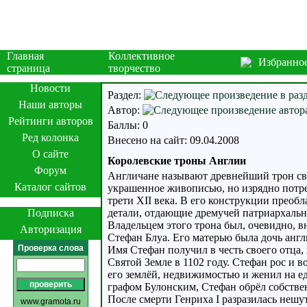
Главная
Коллективное
Избранно
страница
творчество
Новости
Раздел:
Наши авторы
Автор:
Рейтинги авторов
Баллы: 0
Ред колонка
Внесено на сайт: 09.04.2008
О сайте
Королевские троны Англии
Форум
Англичане называют древнейший трон сво
Каталог сайтов
украшенное живописью, но изрядно потре
трети XII века. В его конструкции прео
Подписка
детали, отдающие дремучей патриархальн
Владельцем этого трона был, очевидно, 
Авторизация
Стефан Блуа. Его матерью была дочь англи
Проверка слова
Имя Стефан получил в честь своего отца,
Святой Земле в 1102 году. Стефан рос и 
его землёй, недвижимостью и женил на е
графом Булонским, Стефан обрёл собств
После смерти Генриха I разразилась нешу
www.gramota.ru