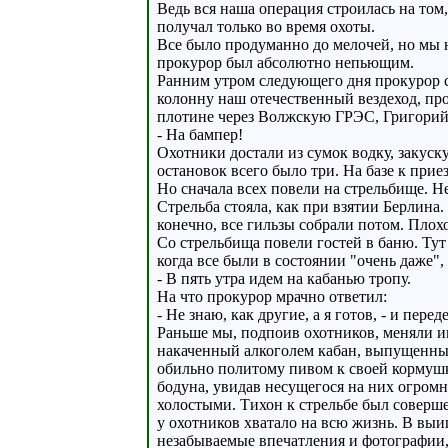
Ведь вся наша операция строилась на том
получал только во время охоты.
Все было продуманно до мелочей, но мы н
прокурор был абсолютно непьющим.
Ранним утром следующего дня прокурор с 
колонну наш отечественный вездеход, пр
плотине через Волжскую ГРЭС, Григорий,
- На бампер!
Охотники достали из сумок водку, закуск
остановок всего было три. На базе к прие
Но сначала всех повели на стрельбище. Н
Стрельба стояла, как при взятии Берлина
конечно, все гильзы собрали потом. Плох
Со стрельбища повели гостей в баню. Тут
когда все были в состоянии "очень даже",
- В пять утра идем на кабанью тропу.
На что прокурор мрачно ответил:
- Не знаю, как другие, а я готов, - и пере
Раньше мы, подпоив охотников, меняли и
накаченный алкоголем кабан, выпущенный 
обильно политому пивом к своей кормушке
бодуна, увидав несущегося на них огромн
холостыми. Тихон к стрельбе был соверше
у охотников хватало на всю жизнь. В выи
незабываемые впечатления и фотографии