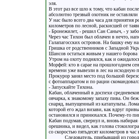
эля.
В этот раз все шло к тому, что кабан по
абсолютно трезвый охотник не оставляли
У нас было всего два часа для принятия р
километров по лесной, раскисшей от таяв
- Бронежилет, - решил Сан Саныч, - у заб
Через час Тихон был облачен в нечто, н
Галапагосских островов. На башку ему на
Гришка от родственников с Западной Украи
Шансов остаться живым у нашего борова з
Утром на охоту поднялся, как и ожидалос
Морфей: кто в сарае на прошлогоднем сене,
времени уже вывезли в лес на исходную 
Прокурор занял место под большой березо
с фотоаппаратом и по рации скомандовал:
- Запускайте Тихона.
Кабан, облаченный в доспехи средневеко
овчарка, к знакомому запаху пива. Он бе
снаряд, выпущенный из катапульты. Ломая
которой его ждал визави, как вдруг прив
остановился и принюхался. Почему-то пив
Кабан подумав, свернул и, вновь набирая 
орешника, и видел, как голова стокилогр
со скоростью пятьдесят километров в час 
Следователь, прибывший из города 