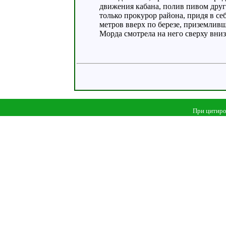
движения кабана, полив пивом дру
только прокурор района, придя в себ
метров вверх по березе, приземливш
Морда смотрела на него сверху вн
При цитиро