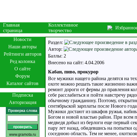
Главная
Коллективное
Избранно
страница
творчество
Новости
Раздел:
Наши авторы
Автор:
Рейтинги авторов
Баллы: 2
Ред колонка
Внесено на сайт: 4.04.2006
О сайте
Кабан, пиво, прокурор
Форум
Все мужики нащего района делятся на тех,
Каталог сайтов
охоте можно решать такие жизненно важны
ремонт дороги от фермы до правления кол
Подписка
себе расслабиться и пойти навстречу ря
обычному гражданину. Поэтому, открытие 
Авторизация
сентябрьской зарплаты после Нового года
Проверка слова
Мужики достают из шкафов ружья, набиваю
Богом и новой властью район. При всем п
медведя добыл из берлоги еще первый се
пару лет назад, обидевшись на попытки 
соседнюю область. Тем не менее, охотхоз
www.gramota.ru