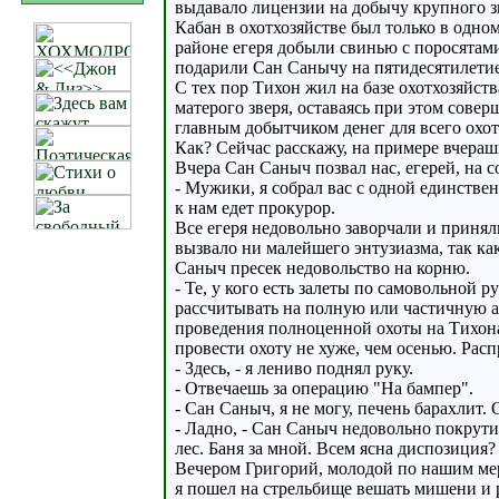
выдавало лицензии на добычу крупного зв
Кабан в охотхозяйстве был только в одно
районе егеря добыли свинью с поросятам
подарили Сан Санычу на пятидесятилетие
С тех пор Тихон жил на базе охотхозяйств
матерого зверя, оставаясь при этом сове
главным добытчиком денег для всего охот
Как? Сейчас расскажу, на примере вчераш
Вчера Сан Саныч позвал нас, егерей, на 
- Мужики, я собрал вас с одной единствен
к нам едет прокурор.
Все егеря недовольно заворчали и принял
вызвало ни малейшего энтузиазма, так ка
Саныч пресек недовольство на корню.
- Те, у кого есть залеты по самовольной 
рассчитывать на полную или частичную а
проведения полноценной охоты на Тихона.
провести охоту не хуже, чем осенью. Рас
- Здесь, - я лениво поднял руку.
- Отвечаешь за операцию "На бампер".
- Сан Саныч, я не могу, печень барахлит
- Ладно, - Сан Саныч недовольно покрутил
лес. Баня за мной. Всем ясна диспозиция?
Вечером Григорий, молодой по нашим мерк
я пошел на стрельбище вешать мишени и 