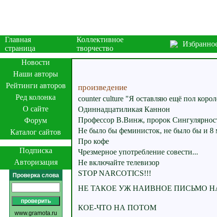
Главная
Коллективное
Избранно
страница
творчество
Новости
Наши авторы
Рейтинги авторов
произведение
Ред колонка
counter culture "Я оставляю ещё пол корол
О сайте
Одиннадцатиликая Каннон
Профессор В.Винж, пророк Сингулярнос
Форум
Не было бы феминисток, не было бы и 8 
Каталог сайтов
Про кофе
Подписка
Чрезмерное употребление совести...
Авторизация
Не включайте телевизор
STOP NARCOTICS!!!
Проверка слова
НЕ ТАКОЕ УЖ НАИВНОЕ ПИСЬМО
КОЕ-ЧТО НА ПОТОМ
www.gramota.ru