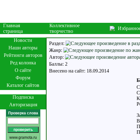
Главная
Коллективное
Избранно
страница
творчество
Новости
Раздел:
Наши авторы
Жанр:
Рейтинги авторов
Автор:
Ред колонка
Баллы: 2
О сайте
Внесено на сайт: 18.09.2014
Форум
Б
Каталог сайтов
С
С
Подписка
К
Р
Авторизация
Проверка слова
З
В
П
П
www.gramota.ru