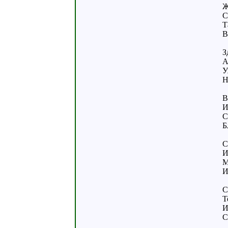
Ж
С
Т
В
З
А
У
Н
В
И
С
Б
С
И
М
И
С
Т
И
С