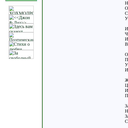
Н
О
С
У
И
Ч
И
В
О
П
У
И
Ж
Ц
И
П
З
Н
З
С