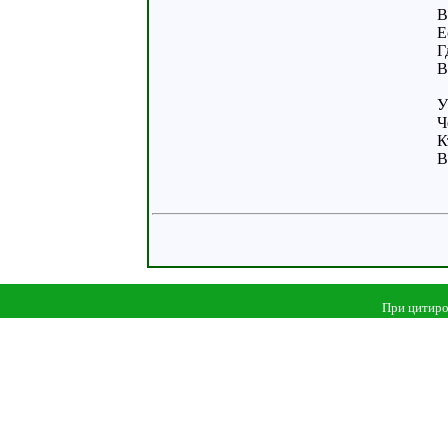
В
Е
Г
В
У
Ч
К
В
При цитиро