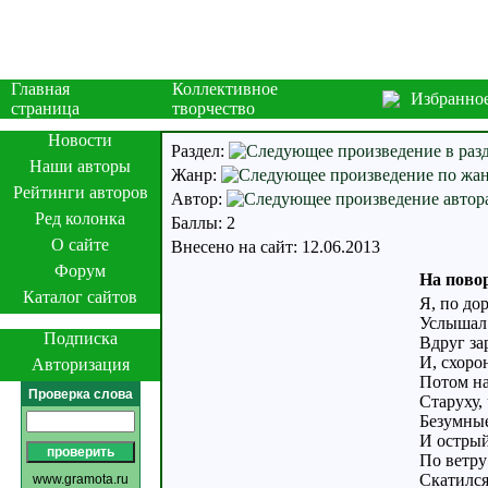
Главная
Коллективное
Избранно
страница
творчество
Новости
Раздел:
Наши авторы
Жанр:
Рейтинги авторов
Автор:
Ред колонка
Баллы: 2
О сайте
Внесено на сайт: 12.06.2013
Форум
На повор
Каталог сайтов
Я, по дор
Услышал 
Подписка
Вдруг за
И, схорон
Авторизация
Потом на
Проверка слова
Старуху, 
Безумные
И острый
По ветру
Скатился
www.gramota.ru