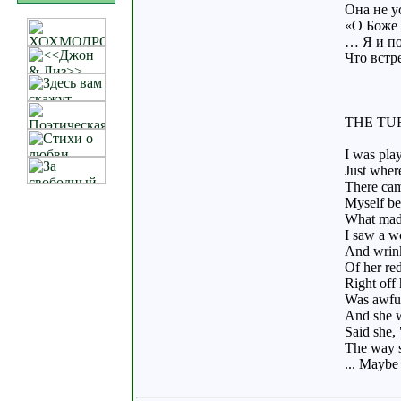
Она не у
«О Боже 
… Я и по
Что встр
THE TU
I was pla
Just wher
There cam
Myself be
What made
I saw a w
And wrink
Of her re
Right off
Was awful
And she w
Said she,
The way s
... Maybe