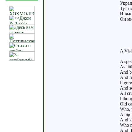
Украд
Тут по
И выс
Он ми
A Visi
A spec
As litt
And br
And fe
It gre
And sq
All cr
I thou
Old ca
Who, 
A big 
And k
Who m
And fl