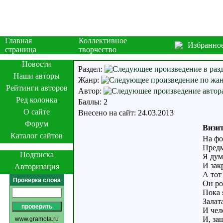
Главная
Коллективное
Избранно
страница
творчество
Новости
Раздел:
Наши авторы
Жанр:
Рейтинги авторов
Автор:
Ред колонка
Баллы: 2
О сайте
Внесено на сайт: 24.03.2013
Форум
Визит
Каталог сайтов
На фо
Предм
Подписка
Я дум
И зак
Авторизация
А тот
Проверка слова
Он ро
Пока 
Залат
И чел
И, за
www.gramota.ru