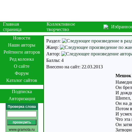
Главная
Коллективное
Избранно
страница
творчество
Новости
Раздел:
Наши авторы
Жанр:
Рейтинги авторов
Автор:
Ред колонка
Баллы: 4
О сайте
Внесено на сайт: 22.03.2013
Форум
Мешок Д
Каталог сайтов
Намедни
Он брел
Подписка
И дождь
Шипел, 
Авторизация
Он на д
Проверка слова
Потом в
И усмех
Что эта
Он затя
Затворн
www.gramota.ru