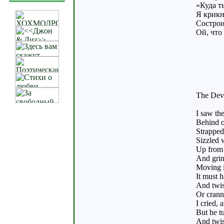
«Куда т
Я крикн
Сострои
Ой, что
The Devi
I saw th
Behind 
Strapped 
Sizzled 
Up from 
And grin
Moving i
It must h
And twis
Or crann
I cried, 
But he t
And twis