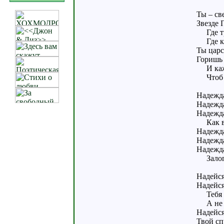
Ты – св
Звезде 
Где тр
Где кру
Ты царс
Горишь 
И каже
Чтоб в 
Надежда
Надежда
Надежда
Как вы
Надежда
Надежд
Надежда
Залог 
Надейся
Надейся
Тебя у
А не в
Надейся
Твой сп