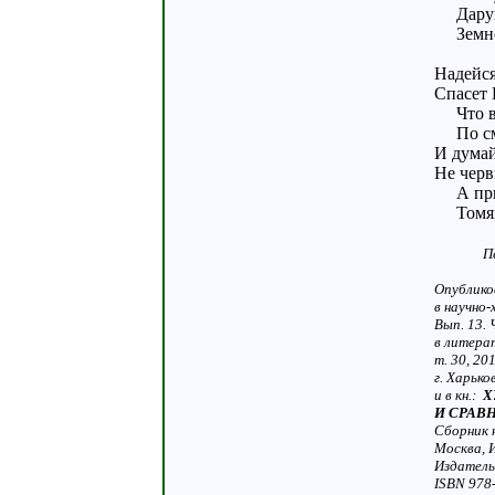
Дарую
Земной
Надейся
Спасет 
Что в 
По сме
И думай
Не черв
А прим
Томяще
П
Опублико
в научно
Вып. 13. 
в литера
т. 30, 2
г. Харько
и в кн.:
Х
И СРАВ
Сборник 
Москва,
Издатель
ISBN 978