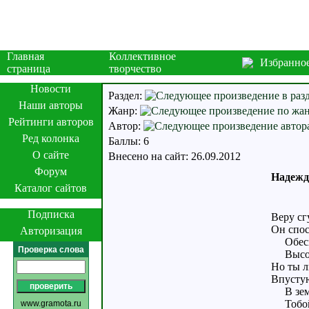
Главная
Коллективное
Избранно
страница
творчество
Новости
Раздел:
Наши авторы
Жанр:
Рейтинги авторов
Автор:
Ред колонка
Баллы: 6
О сайте
Внесено на сайт: 26.09.2012
Форум
Надежд
Каталог сайтов
Подписка
Веру сг
Он спос
Авторизация
Обесц
Проверка слова
Высоч
Но ты л
Впусту
В земн
Тобой 
www.gramota.ru