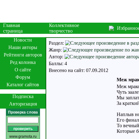
Главная
Коллективное
Избранно
страница
творчество
Новости
Раздел:
Наши авторы
Жанр:
Рейтинги авторов
Автор:
Ред колонка
Баллы: 4
О сайте
Внесено на сайт: 07.09.2012
Форум
Меж мрако
Каталог сайтов
Меж мрако
Чуть заал
Подписка
Мы заплат
За краткий
Авторизация
Проверка слова
Наплыв но
Его финал
То вечный
Которые б
www.gramota.ru