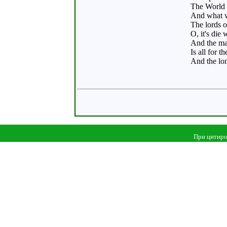
The World 
And what wa
The lords o
O, it's die 
And the mar
Is all for 
And the lo
При цитиро