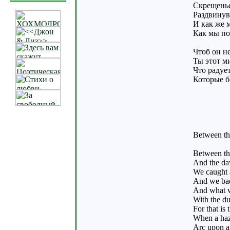
Скрещенье
Раздвинув
И как же 
Как мы по
Чтоб он не
Ты этот м
Что радуе
Которые б
Between th
Between th
And the da
We caught a
And we bade
And what w
With the d
For that i
When a haz
Arc upon ar