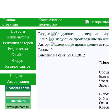
Главная
Коллективное
Избранно
страница
творчество
Новости
Раздел:
Наши авторы
Жанр:
Рейтинги авторов
Автор:
Ред колонка
Баллы: 0
О сайте
Внесено на сайт: 29.01.2012
Форум
"Поэт
Каталог сайтов
Сосуд
Подписка
Был в
Что я
Авторизация
Забыт
Проверка слова
В пот
Я бит
Ох, и
Краси
www.gramota.ru