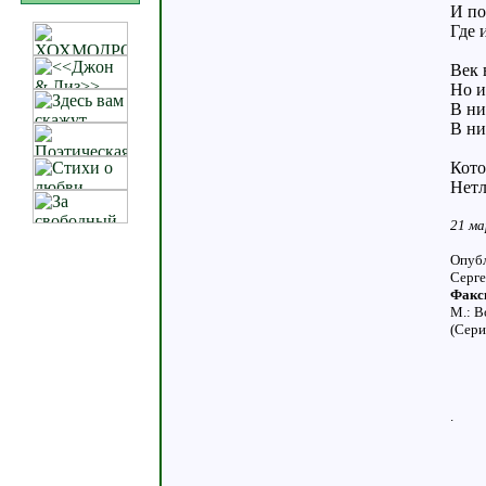
И по
Где 
Век 
Но и
В ни
В ни
Кото
Нетл
21 ма
Опубл
Серге
Факси
М.: В
(Сери
.