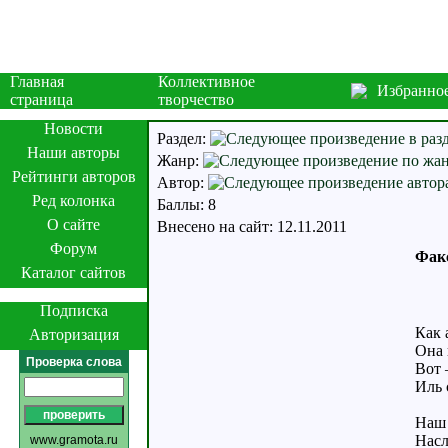
Главная
Коллективное
Избранно
страница
творчество
Новости
Раздел:
Наши авторы
Жанр:
Рейтинги авторов
Автор:
Ред колонка
Баллы: 8
О сайте
Внесено на сайт: 12.11.2011
Форум
Фак
Каталог сайтов
Подписка
Как 
Авторизация
Она 
Проверка слова
Вот 
Иль 
Наш 
Насл
www.gramota.ru