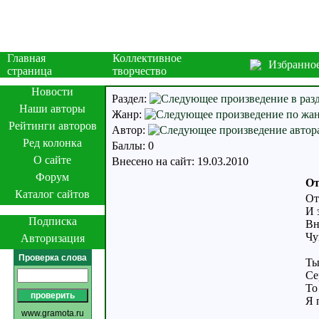
Главная
Коллективное
Избранно
страница
творчество
Новости
Раздел:
Наши авторы
Жанр:
Рейтинги авторов
Автор:
Ред колонка
Баллы: 0
О сайте
Внесено на сайт: 19.03.2010
Форум
От
Каталог сайтов
От
И 
Подписка
Вн
Чу
Авторизация
Проверка слова
Ты
Се
То
Я 
www.gramota.ru