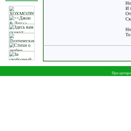
Но
И 
От
Ск
Но
То
При цитиро