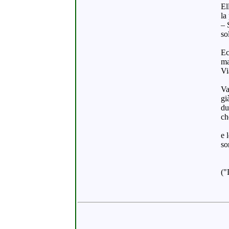
El
la
– 
so
Ec
ma
Vi
Va
gi
du
ch
e 
so
("