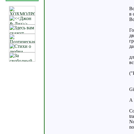
Во
в 
Вс
Го
дв
гр
да
дл
вс
("
Gi
A
Co
tr
No
no