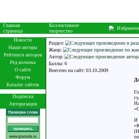
Главная
Коллективное
Избранно
страница
творчество
Новости
Раздел:
Наши авторы
Жанр:
Рейтинги авторов
Автор:
Ред колонка
Баллы: 6
О сайте
Внесено на сайт: 03.10.2009
Форум
Д
Каталог сайтов
Го
Подписка
гу
На
Авторизация
«С
Проверка слова
И 
«К
(Н
по
www.gramota.ru