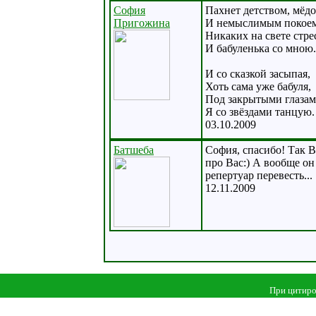
София
Пахнет детством, мёдо
Пригожина
И немыслимым покоем
Никаких на свете стрес
И бабуленька со мною.
И со сказкой засыпая,
Хоть сама уже бабуля,
Под закрытыми глаза
Я со звёздами танцую.
03.10.2009
Батшеба
София, спасибо! Так В
про Вас:) А вообще о
репертуар перевесть...
12.11.2009
При цитиро