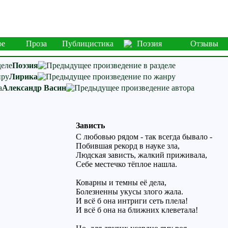
ое
Проза
Публицистика
Поэзия
Отзывы
Поэзия
Лирика
Александр Васин
Зависть
С любовью рядом - так всегда бывало -
Побившая рекорд в науке зла,
Людская зависть, жалкий приживала,
Себе местечко тёплое нашла.
Коварны и темны её дела,
Болезненны укусы злого жала.
И всё б она интриги сеть плела!
И всё б она на ближних клеветала!