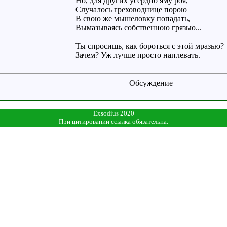
Но, для других усердно яму роя,
Случалось греховоднице порою
В свою же мышеловку попадать,
Вымазываясь собственною грязью...
Ты спросишь, как бороться с этой мразью?
Зачем? Уж лучше просто наплевать.
Обсуждение
Exsodius 2020
При цитировании ссылка обязательна.