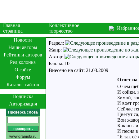
Главная
Коллективное
Избранно
страница
творчество
Новости
Раздел:
Наши авторы
Жанр:
Рейтинги авторов
Автор:
Ред колонка
Баллы: 10
О сайте
Внесено на сайт: 21.03.2009
Форум
Ответ на 
Каталог сайтов
О чём щеб
И сойки, 
Подписка
Зимой, ко
И воет гр
Авторизация
Сейчас те
Проверка слова
Цветут сад
Вон жавор
Как он ли
И песня в
"Я так её
www.gramota.ru