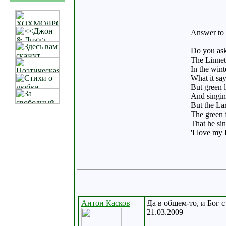
Answer to a
Do you ask
The Linnet 
In the winte
What it say
But green 
And singing
But the Lar
The green 
That he sin
'I love my
Антон Касков
Да в общем-то, и Бог 
21.03.2009