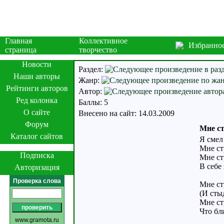
Главная
Коллективное
Избранно
страница
творчество
Новости
Раздел:
Наши авторы
Жанр:
Рейтинги авторов
Автор:
Ред колонка
Баллы: 5
О сайте
Внесено на сайт: 14.03.2009
Форум
Мне с
Каталог сайтов
Я смел
Мне ст
Подписка
Мне ст
В себе
Авторизация
Проверка слова
Мне ст
(И сты
Мне ст
Что бл
www.gramota.ru