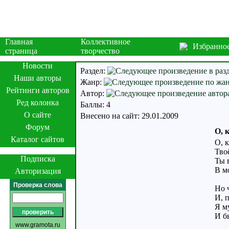
Главная
Коллективное
Избранно
страница
творчество
Новости
Раздел:
Наши авторы
Жанр:
Рейтинги авторов
Автор:
Ред колонка
Баллы: 4
О сайте
Внесено на сайт: 29.01.2009
Форум
О, 
Каталог сайтов
О, 
Твоё
Подписка
Ты в
В м
Авторизация
Проверка слова
Но 
И, 
Я м
И бь
www.gramota.ru