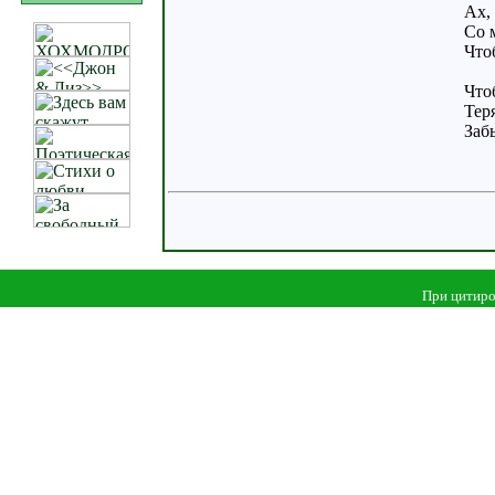
Ах, 
Со 
Чтоб
Что
Тер
Забы
При цитиро