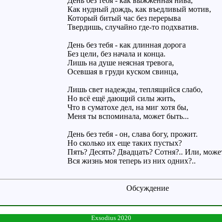
День без тебя - как выжженная нива,
Как нудный дождь, как въедливый мотив,
Который битый час без перерыва
Твердишь, случайно где-то подхватив.
День без тебя - как длинная дорога
Без цели, без начала и конца.
Лишь на душе неясная тревога,
Осевшая в груди куском свинца,
Лишь свет надежды, теплящийся слабо,
Но всё ещё дающий силы жить,
Что в суматохе дел, на миг хотя бы,
Меня ты вспоминала, может быть...
День без тебя - он, слава богу, прожит.
Но сколько их еще таких пустых?
Пять? Десять? Двадцать? Сотня?.. Или, може
Вся жизнь моя теперь из них одних?..
Обсуждение
Exsodius 2020