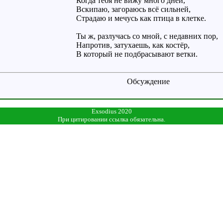
Когда тебя не вижу много дней,
Вскипаю, загораюсь всё сильней,
Страдаю и мечусь как птица в клетке.
Ты ж, разлучась со мной, с недавних пор,
Напротив, затухаешь, как костёр,
В который не подбрасывают ветки.
Обсуждение
Exsodius 2020
При цитировании ссылка обязательна.