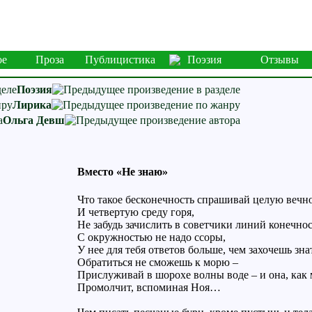
ое
Проза
Публицистика
Поэзия
Отзывы
Поэзия
Лирика
Ольга Девш
Вместо «Не знаю»
Что такое бесконечность спрашивай целую вечн
И четвертую среду горя,
Не забудь зачислить в советчики линий конечнос
С окружностью не надо ссоры,
У нее для тебя ответов больше, чем захочешь зна
Обратиться не сможешь к морю –
Прислуживай в шорохе волны воде – и она, как 
Промолчит, вспоминая Ноя…