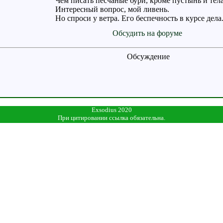
Чем писать песчаные бури, кроме пустынь и тел
Интересный вопрос, мой ливень.
Но спроси у ветра. Его беспечность в курсе дела
Обсудить на форуме
Обсуждение
Exsodius 2020
При цитировании ссылка обязательна.