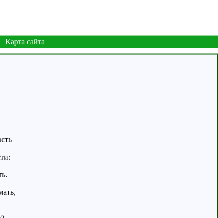
Карта сайта
ость
ти:
ть.
мать,