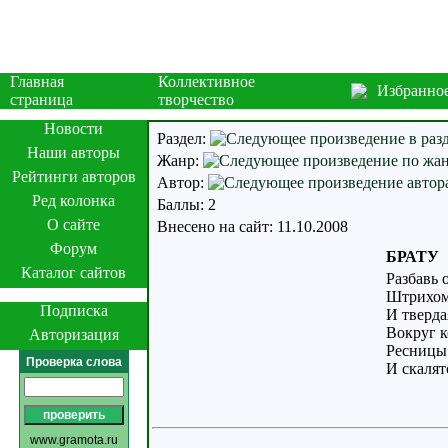
Главная
Коллективное
Избранно
страница
творчество
Новости
Раздел:
Наши авторы
Жанр:
Рейтинги авторов
Автор:
Ред колонка
Баллы: 2
О сайте
Внесено на сайт: 11.10.2008
Форум
БРАТУ
Каталог сайтов
Разбавь 
Штрихом 
Подписка
И тверда
Вокруг к
Авторизация
Ресницы 
Проверка слова
И скалят
www.gramota.ru