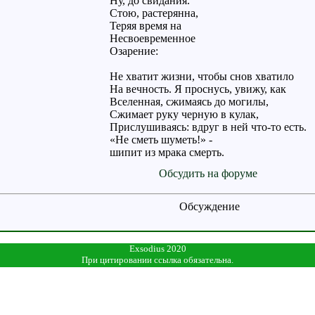
Ну, до свидания.
Стою, растерянна,
Теряя время на
Несвоевременное
Озарение:
Не хватит жизни, чтобы снов хватило
На вечность. Я проснусь, увижу, как
Вселенная, сжимаясь до могилы,
Сжимает руку черную в кулак,
Прислушиваясь: вдруг в ней что-то есть.
«Не сметь шуметь!» -
шипит из мрака смерть.
Обсудить на форуме
Обсуждение
Exsodius 2020
При цитировании ссылка обязательна.