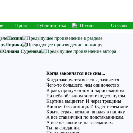
ое
Проза
Публицистика
Поэзия
Отзывы
Поэзия
Лирика
Юлиана Суренова
Когда закончатся все сны...
Когда закончатся все сны, захочется
Чего-то большего, чем одиночество
В раю, придуманном и нарисованном
На неба облачном холсте подсолнухом.
Картина выцветет. И через трещины
Вползет бессонница. И будет нечем мне
Крыть страха козыри, впадая в панику.
А все стаканчики по подстаканникам.
А все начальники на заседаниях.
Ты на свидании.