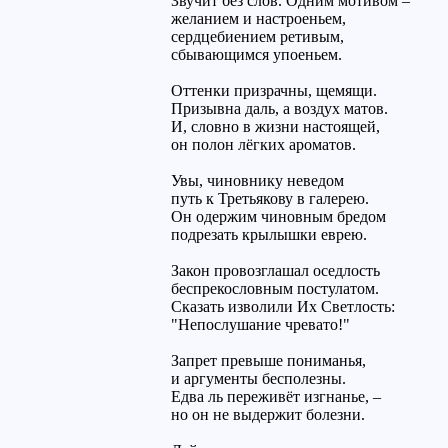
Звучит без слов. Одним мотивом –
желанием и настроеньем,
сердцебиением ретивым,
сбывающимся упоеньем.
Оттенки призрачны, щемящи.
Призывна даль, а воздух матов.
И, словно в жизни настоящей,
он полон лёгких ароматов.
Увы, чиновнику неведом
путь к Третьякову в галерею.
Он одержим чиновным бредом
подрезать крылышки еврею.
Закон провозглашал оседлость
беспрекословным постулатом.
Сказать изволили Их Светлость:
"Непослушание чревато!"
Запрет превыше пониманья,
и аргументы бесполезны.
Едва ль переживёт изгнанье, –
но он не выдержит болезни.