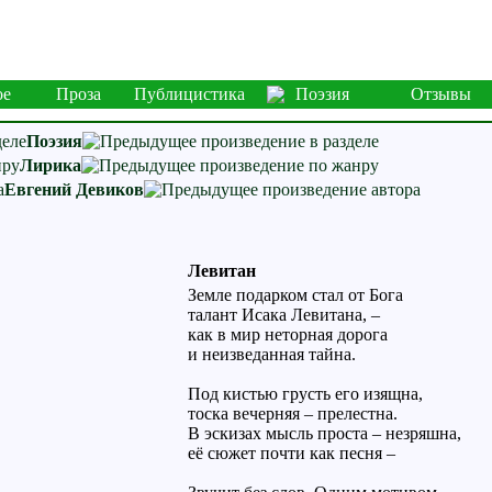
ое
Проза
Публицистика
Поэзия
Отзывы
Поэзия
Лирика
Евгений Девиков
Левитан
Земле подарком стал от Бога
талант Исака Левитана, –
как в мир неторная дорога
и неизведанная тайна.
Под кистью грусть его изящна,
тоска вечерняя – прелестна.
В эскизах мысль проста – незряшна,
её сюжет почти как песня –