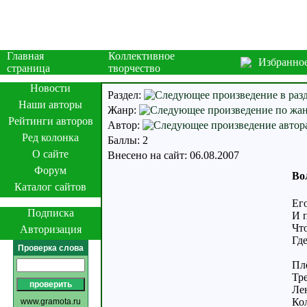
Главная
Коллективное
Избранно
страница
творчество
Новости
Раздел:
Наши авторы
Жанр:
Рейтинги авторов
Автор:
Ред колонка
Баллы: 2
О сайте
Внесено на сайт: 06.08.2007
Форум
Во
Каталог сайтов
Ег
Подписка
И 
Чт
Авторизация
Где
Проверка слова
Пле
Тр
Ле
Кол
www.gramota.ru