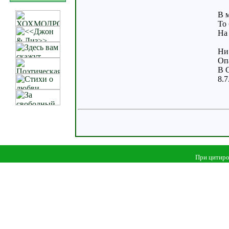
В 
То 
На
Ни
Оп
В 
8.7
При цитиро