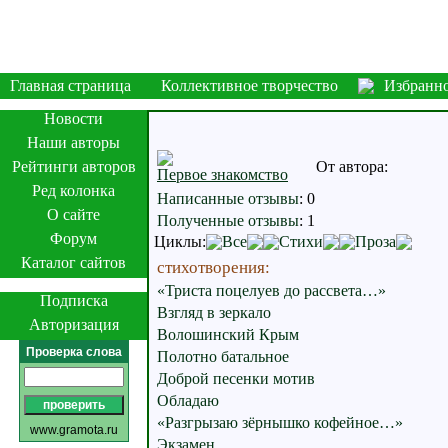
Главная страница
Коллективное творчество
Избранн
Новости
Наши авторы
Рейтинги авторов
От автора:
Первое знакомство
Ред колонка
Написанные отзывы
:
0
О сайте
Полученные отзывы
:
1
Форум
Циклы:
Все
Стихи
Проза
Каталог сайтов
стихотворения:
«Триста поцелуев до рассвета…»
Подписка
Взгляд в зеркало
Авторизация
Волошинский Крым
Проверка слова
Полотно батальное
Доброй песенки мотив
Обладаю
«Разгрызаю зёрнышко кофейное…»
www.gramota.ru
Экзамен