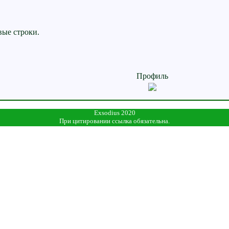
вые строки.
Профиль
Exsodius 2020
При цитировании ссылка обязательна.