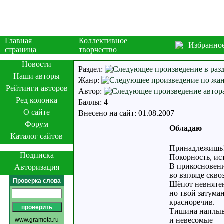
Главная
Коллективное
Избранно
страница
творчество
Новости
Раздел:
Наши авторы
Жанр:
Рейтинги авторов
Автор:
Ред колонка
Баллы: 4
О сайте
Внесено на сайт: 01.08.2007
Форум
Обладаю
Каталог сайтов
Принадлежишь
Подписка
Покорность, ис
В прикосновени
Авторизация
во взгляде сквоз
Проверка слова
Шёпот невняте
но твой затума
красноречив.
Тишина наплывё
и невесомые
www.gramota.ru