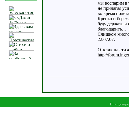
мы воспарим в 
не прилагая ус
во время полёта
Крепко и береж
буду держать и 
благодарить…
Слишком много
22.07.07.
Отклик на сти
http://forum.ing
При цитиро