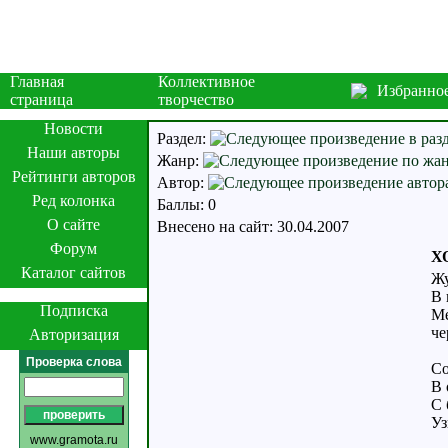
Главная
Коллективное
Избранно
страница
творчество
Новости
Раздел:
Наши авторы
Жанр:
Рейтинги авторов
Автор:
Ред колонка
Баллы: 0
О сайте
Внесено на сайт: 30.04.2007
Форум
Х
Каталог сайтов
Жу
В 
Подписка
Ме
че
Авторизация
Проверка слова
Со
В 
С 
Уз
www.gramota.ru