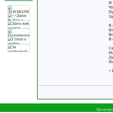
И 
Чт
Пр
Зд
В 
Их
Вс
В 
Св
Но
Ду
На
= 
При цитиро