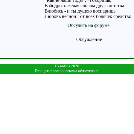
"Какие наши годы", - говоришь,
Взбодрить желая словом друга детства.
Влюбись - и ты душою воспаришь.
Любовь весной - от всех болячек средство.
Обсудить на форуме
Обсуждение
Exsodius 2020
При цитировании ссылка обязательна.