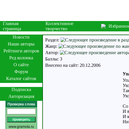
Главная
Коллективное
Избранно
страница
творчество
Новости
Раздел:
Наши авторы
Жанр:
Рейтинги авторов
Автор:
Ред колонка
Баллы: 3
О сайте
Внесено на сайт: 20.12.2006
Форум
Упа
Каталог сайтов
Упа
Ухо
Подписка
Та
Ухо
Авторизация
Проверка слова
Со 
И в
И к
Ни
www.gramota.ru