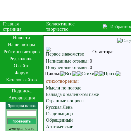
Главная
Коллективное
Избранно
страница
творчество
Новости
Наши авторы
Рейтинги авторов
От автора:
Первое знакомство
Ред колонка
Написанные отзывы
:
0
О сайте
Полученные отзывы
:
0
Форум
Циклы:
Все
Стихи
Проза
Каталог сайтов
стихотворения:
Мысли по погоде
Подписка
Баллада о маленьком паже
Авторизация
Странные вопросы
Проверка слова
Русская Лень
Гладильщица
Обращенный
Антиженское
www.gramota.ru