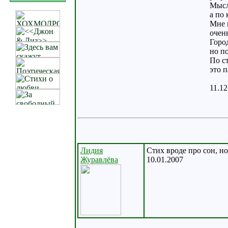
Мысл
а по 
Мне 
очень
Город
но п
По ст
это п
11.12
Лидия
Стих вроде про сон, н
Журавлёва
10.01.2007