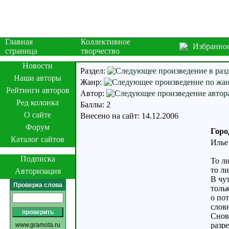
Главная
Коллективное
Избранно
страница
творчество
Новости
Раздел:
Наши авторы
Жанр:
Рейтинги авторов
Автор:
Ред колонка
Баллы: 2
О сайте
Внесено на сайт: 14.12.2006
Форум
Горо
Каталог сайтов
Илье
Подписка
То л
то ли
Авторизация
В чу
Проверка слова
тольк
о пот
слов
Снов
разр
www.gramota.ru