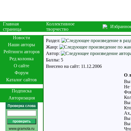
Главная
Коллективное
Избранно
страница
творчество
Новости
Раздел:
Наши авторы
Жанр:
Рейтинги авторов
Автор:
Ред колонка
Баллы: 5
О сайте
Внесено на сайт: 11.12.2006
Форум
О 
Каталог сайтов
Вы 
Не 
Подписка
Фон
Кол
Авторизация
Вы 
Проверка слова
Кто
Ах,
Вы 
Вы 
Что
www.gramota.ru