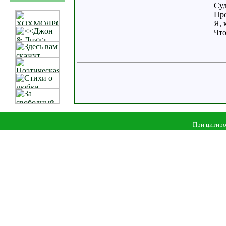
Суд
Пре
Я, 
Что
При цитиро