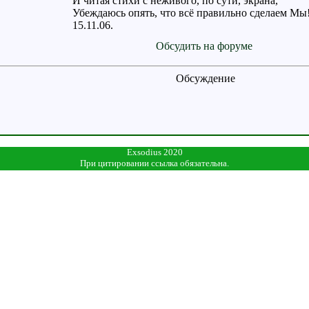
И читая стихи с неживого, по сути, экрана,
Убеждаюсь опять, что всё правильно сделаем Мы
15.11.06.
Обсудить на форуме
Обсуждение
Exsodius 2020
При цитировании ссылка обязательна.