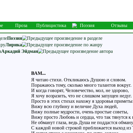
ое
Проза
Публицистика
Поэзия
Отзывы
Поэзия
Лирика
Аркадий Эйдман
ВАМ...
Я читаю стихи. Откликаюсь Душою и словом.
Поражаюсь тому, сколько много талантов вокруг.
И когда говорят, Человечество, мол, не здорово,
Я хочу возразить, что не слишком запущен недуг.
Просто в этих стихах нахожу я здоровья приметы
Вижу всю глубину и величие Духа людей,
Вижу полные мудрости, очень простые советы,
Вижу просто Любовь и сердца, что так тянутся к 
Не обманут глаза, ведь Душа не поддастся обману
С каждой новой строкой приближается выход из 