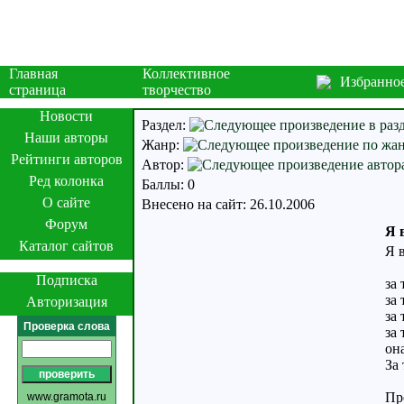
Главная
Коллективное
Избранно
страница
творчество
Новости
Раздел:
Наши авторы
Жанр:
Рейтинги авторов
Автор:
Ред колонка
Баллы: 0
О сайте
Внесено на сайт: 26.10.2006
Форум
Я 
Каталог сайтов
Я в
Подписка
за 
за 
Авторизация
за 
Проверка слова
за 
она
За 
Про
www.gramota.ru