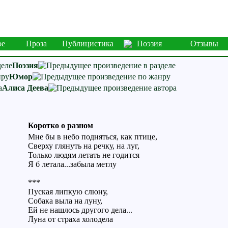
ое
Проза
Публицистика
Поэзия
Отзывы
Поэзия
Юмор
Алиса Деева
Коротко о разном
Мне бы в небо подняться, как птице,
Сверху глянуть на речку, на луг,
Только людям летать не годится
Я б летала...забыла метлу
***
Пуская липкую слюну,
Собака выла на луну,
Ей не нашлось другого дела...
Луна от страха холодела