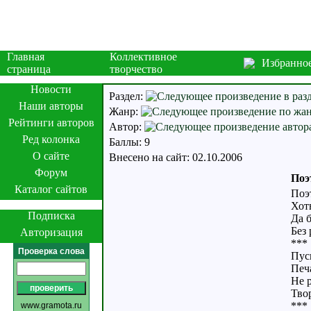
Главная
Коллективное
Избранно
страница
творчество
Новости
Раздел:
Наши авторы
Жанр:
Рейтинги авторов
Автор:
Ред колонка
Баллы: 9
О сайте
Внесено на сайт: 02.10.2006
Форум
Поэ
Каталог сайтов
Поэ
Хоть
Подписка
Да б
Без 
Авторизация
***
Проверка слова
Пус
Печ
Не 
Твор
***
www.gramota.ru