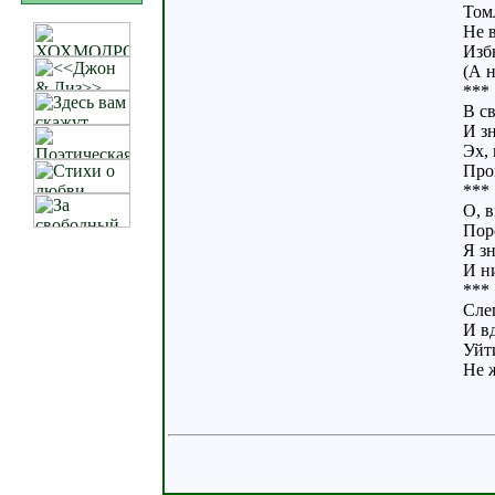
Томл
Не в
Изб
(А н
***
В св
И зн
Эх,
Про
***
О, 
Поро
Я зн
И ни
***
Сле
И в
Уйти
Не ж