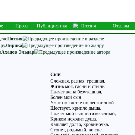
ое
Проза
Публицистика
Поэзия
Отзывы
Поэзия
Лирика
Ахадов Эльдар
Сын
Сложная, разная, грешная,
Жизнь моя, гасни и стынь:
Плачет жена безутешная,
Болен мой сын.
Ужас по клетке по лестничной
Шествует, хрипло дыша,
Плачет мой сын пятимесячный,
Криком исходит душа.
Кашляет долго, кровиночка.
Стонет, родимый, во сне.