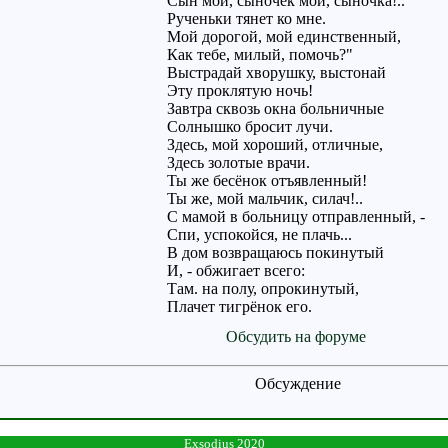
Сын мой, сыночек мой, сыночка!..
Рученьки тянет ко мне.
Мой дорогой, мой единственный,
Как тебе, милый, помочь?"
Выстрадай хворушку, выстонай
Эту проклятую ночь!
Завтра сквозь окна больничные
Солнышко бросит лучи.
Здесь, мой хороший, отличные,
Здесь золотые врачи.
Ты же бесёнок отъявленный!
Ты же, мой мальчик, силач!..
С мамой в больницу отправленный, -
Спи, успокойся, не плачь...
В дом возвращаюсь покинутый
И, - обжигает всего:
Там. на полу, опрокинутый,
Плачет тигрёнок его.
Обсудить на форуме
Обсуждение
Exsodius 2020