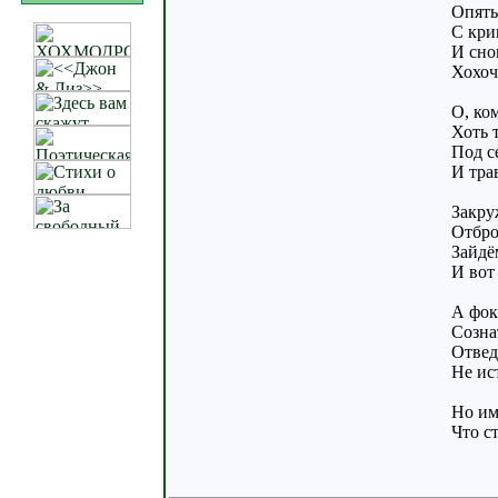
Опять
С кри
И сно
Хохоч
О, ко
Хоть 
Под с
И тра
Закру
Отбро
Зайдё
И вот 
А фок
Созна
Отвед
Не ис
Но им
Что с