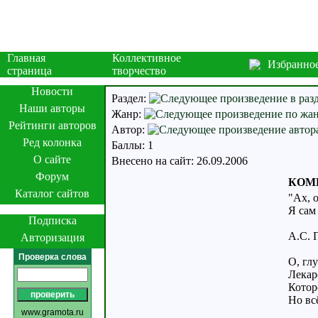
Главная
Коллективное
Избранно
страница
творчество
Новости
Раздел:
Наши авторы
Жанр:
Рейтинги авторов
Автор:
Ред колонка
Баллы: 1
О сайте
Внесено на сайт: 26.09.2006
Форум
КОМ
Каталог сайтов
"Ах, 
Я сам
Подписка
А.С.
Авторизация
Проверка слова
О, гл
Лекар
Котор
Но вс
www.gramota.ru